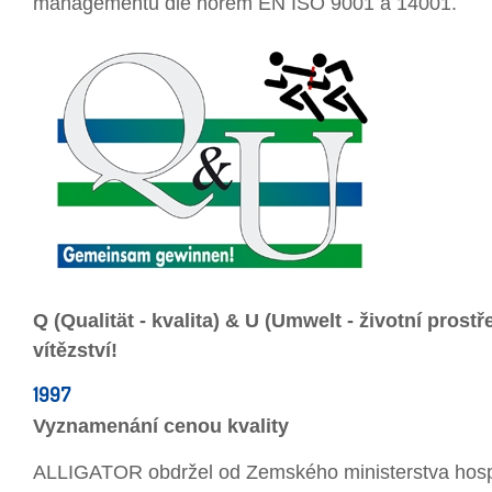
managementu dle norem EN ISO 9001 a 14001.
Q (Qualität - kvalita) & U (Umwelt - životní prostř
vítězství!
1997
Vyznamenání cenou kvality
ALLIGATOR obdržel od Zemského ministerstva hosp