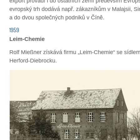
export provádí i do ostatních zemí především Evro
evropský trh dodává např. zákazníkům v Malajsii, 
a do dvou společných podniků v Číně.
1959
Leim-Chemie
Rolf Mießner získává firmu „Leim-Chemie“ se sídle
Herford-Diebrocku.