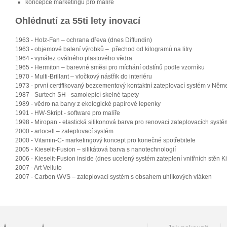
koncepce marketingu pro malíře
Ohlédnutí za 55ti lety inovací
1963 - Holz-Fan – ochrana dřeva (dnes Diffundin)
1963 - objemové balení výrobků – přechod od kilogramů na litry
1964 - vynález oválného plastového vědra
1965 - Hermiton – barevné směsi pro míchání odstínů podle vzorníku
1970 - Multi-Brillant – vločkový nástřik do interiéru
1973 - první certifikovaný bezcementový kontaktní zateplovací systém v Něm
1987 - Surtech SH - samolepící skelné tapety
1989 - vědro na barvy z ekologické papírové lepenky
1991 - HW-Skript - software pro malíře
1998 - Miropan - elastická silikonová barva pro renovaci zateplovacích sys
2000 - artocell – zateplovací systém
2000 - Vitamin-C- marketingový koncept pro konečné spotřebitele
2005 - Kieselit-Fusion – silikátová barva s nanotechnologií
2006 - Kieselit-Fusion inside (dnes ucelený systém zateplení vnitřních stěn K
2007 - Art Velluto
2007 - Carbon WVS – zateplovací systém s obsahem uhlíkových vláken